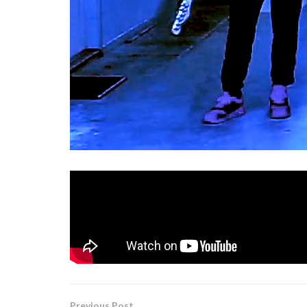
Una de las bandas decanas del heavy metal nac
«I Will Live»
. El tema está incluido en 
Fighter Records
recientemente a través de
y 
después de una nueva remasterización y arregl
Previous Post