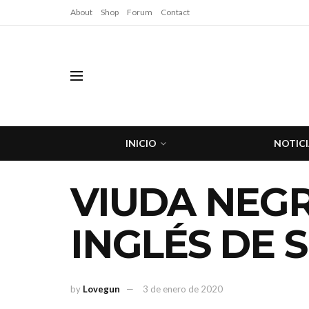
About
Shop
Forum
Contact
INICIO
NOTICI
VIUDA NEGR
INGLÉS DE S
by
Lovegun
3 de enero de 2020