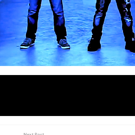
Viuda Negra
ional,
acaba de lanzar la versión en inglés de
«Al Final / In The End»
su primer disco
que se ha pub
que contiene grandes canciones que fueron éxito en los 80
os suenan mucho más potentes.
Next Post