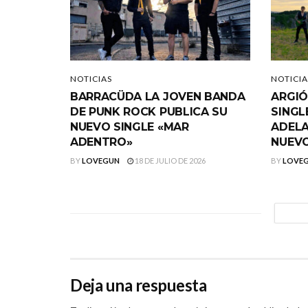
NOTICIAS
NOTICIA
BARRACÜDA LA JOVEN BANDA
ARGIÓ
DE PUNK ROCK PUBLICA SU
SINGL
NUEVO SINGLE «MAR
ADELA
ADENTRO»
NUEVO
BY
LOVEGUN
18 DE JULIO DE 2026
BY
LOVE
Deja una respuesta