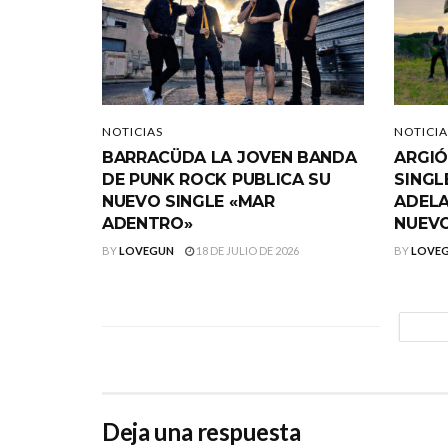
NOTICIAS
NOTICIA
BARRACÜDA LA JOVEN BANDA
ARGIÓ
DE PUNK ROCK PUBLICA SU
SINGL
NUEVO SINGLE «MAR
ADELA
ADENTRO»
NUEVO
BY
LOVEGUN
18 DE JULIO DE 2026
BY
LOVE
Deja una respuesta