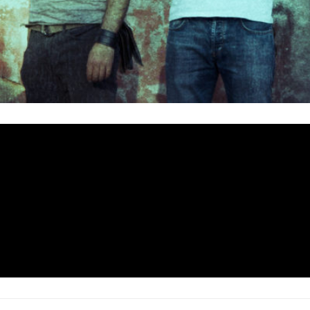
mer álbum («Under The Roots», 2019), ha sido el eleg
We Rock
uevo videoclip, grabado en la extinta sala
de Mad
ancia de su gran potencial sobre el escenario. El vídeo está
Sergio Molina
MOBA Studios.
 por
en