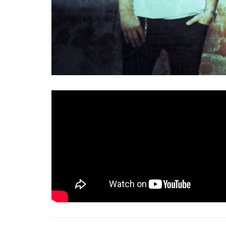
DÍMELO TÚ
‘
‘, tema extraído de su pri
PARALELUM
para la realización de este n
pasado 30 de marzo de 2019 y donde dejan const
Sergio Sánchez
por
(AIM Sergio) y mezclado
LADY STONE MUSIC MANAGEMENT
Tags:
paralelun metal dímelo tú