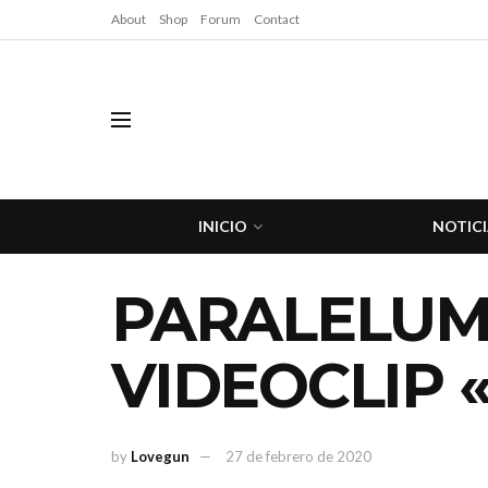
About
Shop
Forum
Contact
INICIO
NOTICI
PARALELUM
VIDEOCLIP 
by
Lovegun
27 de febrero de 2020