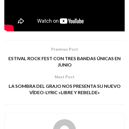
erby Motoreta’s Burrito
rock de nuestro país D
Cachimba
Kiko Veneno
se unieron al talento de
para
dar forma a esta maravilla.
Previous Post
ESTIVAL ROCK FEST CON TRES BANDAS ÚNICAS EN
JUNIO
Next Post
LA SOMBRA DEL GRAJO NOS PRESENTA SU NUEVO
VÍDEO-LYRIC «LIBRE Y REBELDE»