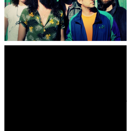
Como resultado de una iniciativa promovida por la
Fundación Pandeia
Radio 3
«Alas
y
surgió este tema
De Mar»
un tema compuesto y grabado el pasado mes
estudios Mans de La
de diciembre de 2019 en los
Coruña
. Una experiencia musical que bajo el nombre de
La Residencia
ya ha contado también con dúos tan
Novedades Carminha
atractivos como los formados por
y Dellafuente, Amaro e Iván Ferreiro y Love of
Lesbian, Izal y Depedro, o Coque Malla y Morgan
,
entre otros.
En esta ocasión uno de los grupos más innovadores del