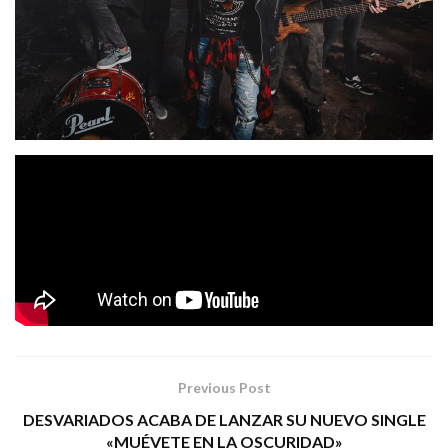
Cantaebria
Los cántabros
acaban de publicar su nuevo
videoclip «La Locomotora Del Amor». Vídeo editado y
Maya C. Cañestro
T&M Photo.
producido por
de
FOTOGRAFÍA DE PORTADA: T & M PHOTO
Tags:
cantaebria rock la locomotora del amor
Previous Post
DESVARIADOS ACABA DE LANZAR SU NUEVO SINGLE
«MUÉVETE EN LA OSCURIDAD»