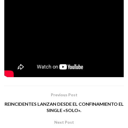
años de brillante trayectoria), se dibuja una canción
impactante que, en estos días, cobra un sentido aún más
poderoso. Ídolos, está ya disponible en todas las
plataformas digitales.
SHINOVA
Tags:
shinova rock ídolos (los mejores momentos están por llegar)
Previous Post
REINCIDENTES LANZAN DESDE EL CONFINAMIENTO EL
SINGLE «SOLO».
Next Post