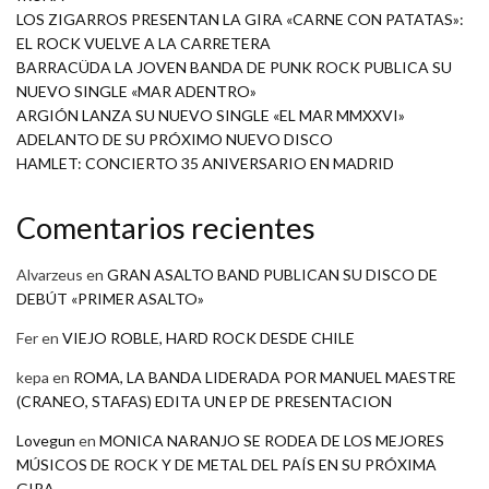
LOS ZIGARROS PRESENTAN LA GIRA «CARNE CON PATATAS»:
EL ROCK VUELVE A LA CARRETERA
BARRACÜDA LA JOVEN BANDA DE PUNK ROCK PUBLICA SU
NUEVO SINGLE «MAR ADENTRO»
ARGIÓN LANZA SU NUEVO SINGLE «EL MAR MMXXVI»
ADELANTO DE SU PRÓXIMO NUEVO DISCO
HAMLET: CONCIERTO 35 ANIVERSARIO EN MADRID
Comentarios recientes
Alvarzeus
en
GRAN ASALTO BAND PUBLICAN SU DISCO DE
DEBÚT «PRIMER ASALTO»
Fer
en
VIEJO ROBLE, HARD ROCK DESDE CHILE
kepa
en
ROMA, LA BANDA LIDERADA POR MANUEL MAESTRE
(CRANEO, STAFAS) EDITA UN EP DE PRESENTACION
Lovegun
en
MONICA NARANJO SE RODEA DE LOS MEJORES
MÚSICOS DE ROCK Y DE METAL DEL PAÍS EN SU PRÓXIMA
GIRA