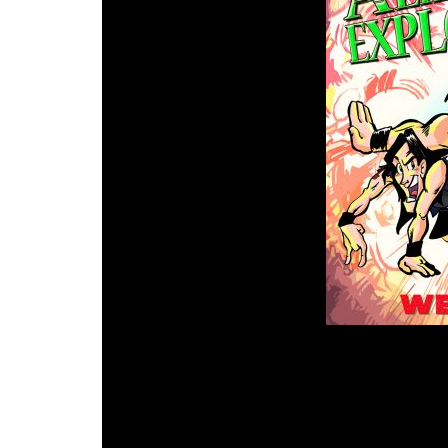
ALIEN ROCKIN’ EXPLOSION
es un proye
ciencia ficción, originando un estilo propio: 
Records
, 2017
) fue su primer álbum sobre 
Hard’n’Heavy
, alegre y pegadizo hasta más allá