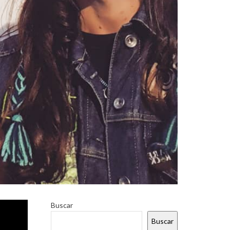
ALIEN
Buscar
A.R.E
e
.
Buscar