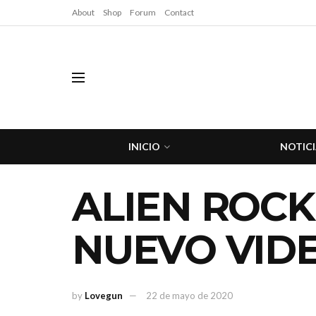
About
Shop
Forum
Contact
INICIO
NOTICI
ALIEN ROCK
NUEVO VIDE
by
Lovegun
22 de mayo de 2020