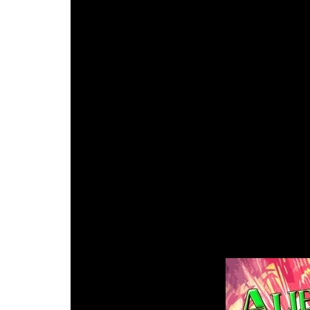
¿Estás preparado para verlo / escucharlo? ¡Vam
‘We A.
El singular cuarteto alienígena estrena
videoclip incluido!
Maschine Nitrox
(
el inigua
germano
Wacken Open Air
) hace las veces de 
personal que han venido a denominar “comics 
Leo Traverso
(
Leo Traverso Creative Art
) ha 
quien se ocupe del arte gráfico del nuevo trabaj
cerveza fresquita, es dibujante, animador, e
musicales más destacados se encuentran cola
y AYRA
(
entre otras
), además de realizar tra
documentales para el
Canal Historia
. ¡Casi nad