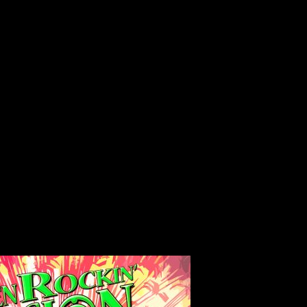
os con ello!
R.E rock!!’
, el primer
single
de su segundo álbum, ¡y lo h
lable presentador del
Maschine’s Late Night Show
del gigante 
maestro de ceremonias en una nueva vuelta de tuerca a ese es
& rock from outer space”.
sido el encargado de dibujar y animar este
lyric-video
, y será
o. Artista andaluz nacido el siglo pasado, apasionado del rock
xperto en
motion graphic
, 3D y postproducción. Entre sus t
SNAKEYES, CHEROKEE, SE
boraciones con bandas como
bajos publicitarios y vídeos corporativos y ser grafista y ani
a!