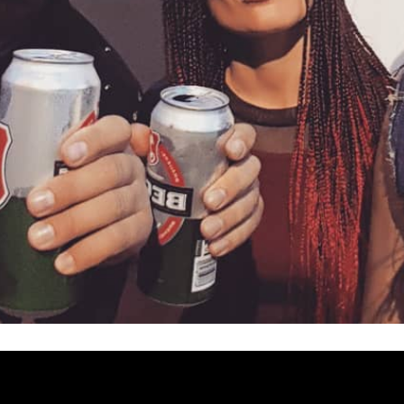
cords
el nuevo videoclip de nuestros alienígenas favoritos:
l primer adelanto del que será en breve el nuevo disco d