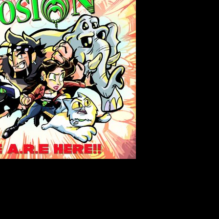
cto multidisciplinar y transmedia que une música, artes plá
We A.R.E here!!
“Comics & Rock from outer space”. “
” (
Rock
la faz de la Tierra, compuesto por nueve canciones de 
 de los confines del universo.