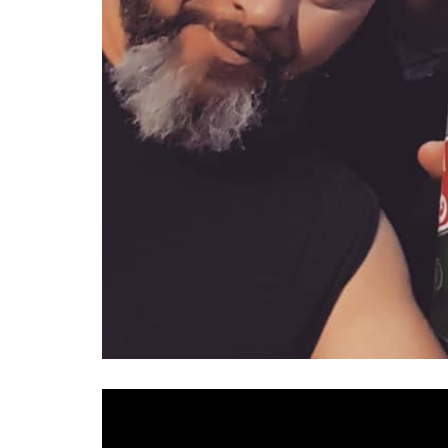
Es un lujazo presentaros desde
Lady Stone Re
ROCKIN´EXPLOSION
.
Además, se trata de