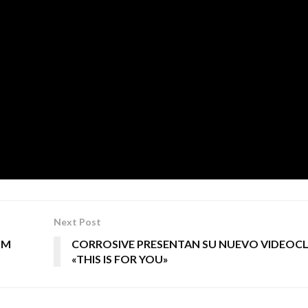
(
Apache Libros
, 2018
), es un cómic de 80 páginas a todo c
nígenas, rindiendo además un sincero homenaje a la histo
A.R.E A Todo Volumen’
fueron publicadas mensualment
.
Next Post
UM
CORROSIVE PRESENTAN SU NUEVO VIDEOCL
«THIS IS FOR YOU»