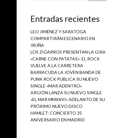
Entradas recientes
ace con
festival
LEO JIMÉNEZ Y SARATOGA
tilo tan
COMPARTIRÁN ESCENARIO EN
IRUÑA
LOS ZIGARROS PRESENTAN LA GIRA
«CARNE CON PATATAS»: EL ROCK
 también
VUELVE A LA CARRETERA
 y de la
BARRACÜDA LA JOVEN BANDA DE
rabajos
PUNK ROCK PUBLICA SU NUEVO
XAINE
SINGLE «MAR ADENTRO»
mador de
ARGIÓN LANZA SU NUEVO SINGLE
«EL MAR MMXXVI» ADELANTO DE SU
PRÓXIMO NUEVO DISCO
HAMLET: CONCIERTO 35
ANIVERSARIO EN MADRID