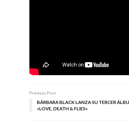
“Alien Rockin’ Explosion y el disco de oro
” 
narra la llegada a la Tierra de estos alie
ROCK. Además, las divertidas historietas ‘
prestigiosa revista
La Heavy
entre 2015 y 2018
LADY STONE RECORDS
Tags:
alien rock explosion rock
Previous Post
BÁRBARA BLACK LANZA SU TERCER ÁLB
«LOVE, DEATH & FLIES»