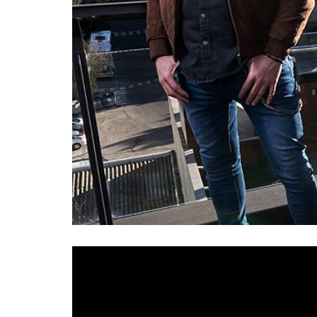
Desvariados
presentan una nueva descarga de 
de su próximo disco que finalmente verá la lu
sueño americano
«. El videoclip cuenta con 