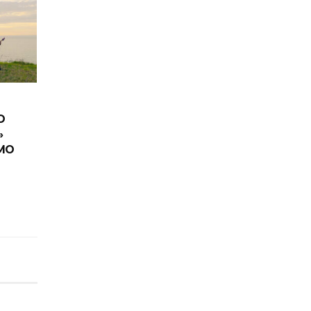
O
»
IMO