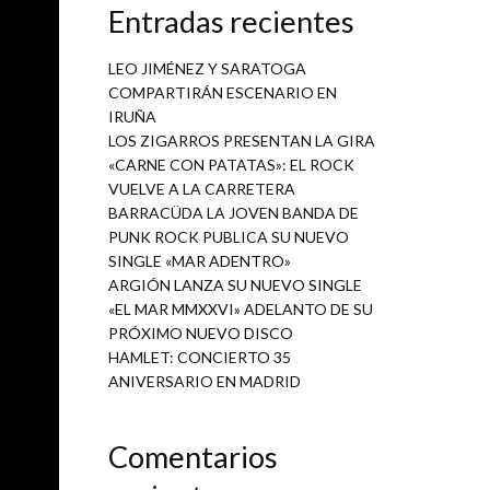
Entradas recientes
 espacio
LEO JIMÉNEZ Y SARATOGA
COMPARTIRÁN ESCENARIO EN
iero de
IRUÑA
ndente,
LOS ZIGARROS PRESENTAN LA GIRA
espectro
«CARNE CON PATATAS»: EL ROCK
VUELVE A LA CARRETERA
an a los
BARRACÜDA LA JOVEN BANDA DE
PUNK ROCK PUBLICA SU NUEVO
SINGLE «MAR ADENTRO»
uyos se
ARGIÓN LANZA SU NUEVO SINGLE
«EL MAR MMXXVI» ADELANTO DE SU
revistas
PRÓXIMO NUEVO DISCO
HAMLET: CONCIERTO 35
ANIVERSARIO EN MADRID
Comentarios