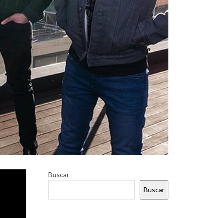
Buscar
adelanto
Buscar
mas del
enta su