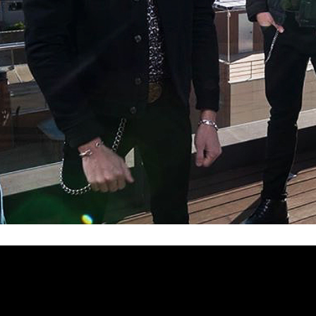
Demasiado acelerado
electricidad y volumen, «
«, single de 
Vícti
z en las primeras fechas del otoño con el título de «
imágenes del proceso de grabación del álbum la banda pres