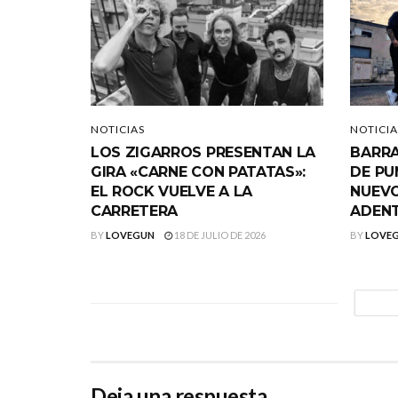
NOTICIAS
NOTICIA
LOS ZIGARROS PRESENTAN LA
BARRA
GIRA «CARNE CON PATATAS»:
DE PU
EL ROCK VUELVE A LA
NUEVO
CARRETERA
ADEN
BY
LOVEGUN
18 DE JULIO DE 2026
BY
LOVE
Deja una respuesta