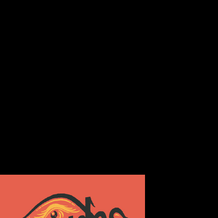
racteriza, letras directas y riffs contundentes que no dejan
Josu García
Mark Janipka
oducción de
y con
como ingen
e la banda como exponentes del rock más descarado y contu
e. Un sonido que les hace un exponente singular dentro del 
asta que hieren, ritmos al galope, y estructuras que recuerd
Adri Díaz
 disco pero no mermó el trabajo de la banda.
y los s
ión para desgranar poco a poco ese trabajo, concediendo ent