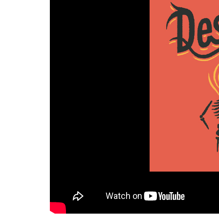
WARNER MUSIC
Tags:
desvariados rock demasiado acelerado