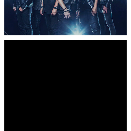
“El Ángel Caído (XV Aniversario)”
, una de las obras
AVALANCH
más importantes de
y álbum clave del
heavy metal cantado en castellano, estará disponible, por
primera vez, en plataformas digitales. Tres años después
“All
de su regrabación con su formación renovada, la
Star Band”
formato digipack
, el disco se reedita en
y
se podrá descargar en formato digital, así como escuchar
plataformas de streaming
en las
.
“El Ángel Caído”
es uno de los trabajos más influyentes
del género, cuya inspiración musical y conceptual dio
origen al nacimiento de multitud de bandas y al resurgir