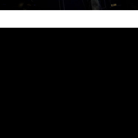
nzará su disco en solitario el próximo mes de
Arias
ulo al debut en solitario de
, alter ego del guitarrista
asi 40 años de trayectoria profesional. Conocido por su trayec
la Bestia, Motores o Monterrey.
Barón Rojo,
Productor de
pe
. Ha llegado el momento de dar rienda suelta a esta colec
pués de más de cuarenta años de carrera, tengo 
primer disco en solitario. No va a ser el último. Lo 
s, sin presiones y lo más importante, con mis amigo
tografía de un momento, y en este momento de mi vi