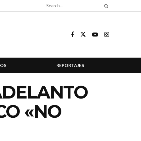
COS
REPORTAJES
ADELANTO
CO «NO