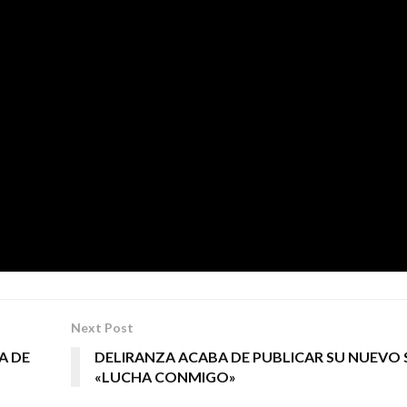
estaré lo suficientemente agradecido a todos los que 
para que este disco salga a la luz. Espero que os gus
olo como yo le he hecho componiéndolo y grabándol
IXEL
k
Next Post
A DE
DELIRANZA ACABA DE PUBLICAR SU NUEVO 
«LUCHA CONMIGO»