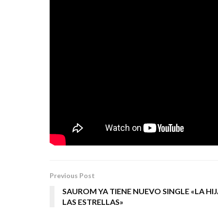
esto es lo que ha salido. Nunca 
han prestado su inmenso talento 
y que lo disfrutéis tanto oyénd
Gracias.»
Manolo Arias
FOTOGRAFÍA DE PORTADA: ROCKINP
Tags:
manolo arias
no estoy hoy para nadie
roc
Previous Post
SAUROM YA TIENE NUEVO SINGLE «LA HIJ
LAS ESTRELLAS»