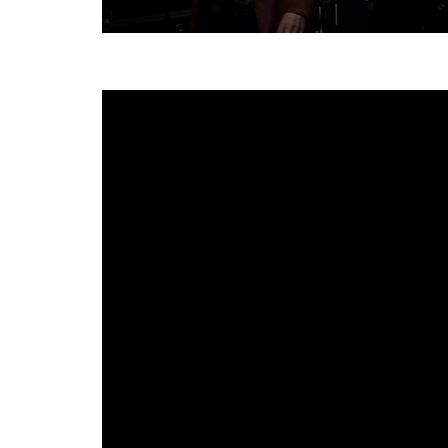
El veterano guitarrista de hard rock la
Septiembre.
«No Estoy Para Nadie»
es el tema que da tít
Arias
, uno de los grandes de nuestro país con c
Niagara, Atlas, Ñu, Muro, Bel
bandas como:
Tango, Stafas, Ars Amandi, Muro o Sínko
temas que verán la luz próximamente.
«Bueno pues ya está aquí. Des
inmensa alegría de presentar mi 
hecho con tiempo, sin injerencia
Un disco, una canción son la fo