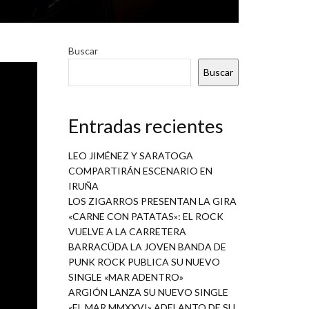
Buscar
Buscar
Entradas recientes
Manolo
toria en
LEO JIMÉNEZ Y SARATOGA
 Iguana
COMPARTIRÁN ESCENARIO EN
ción de
IRUÑA
LOS ZIGARROS PRESENTAN LA GIRA
«CARNE CON PATATAS»: EL ROCK
VUELVE A LA CARRETERA
la
BARRACÜDA LA JOVEN BANDA DE
PUNK ROCK PUBLICA SU NUEVO
he
SINGLE «MAR ADENTRO»
s.
ARGIÓN LANZA SU NUEVO SINGLE
da
«EL MAR MMXXVI» ADELANTO DE SU