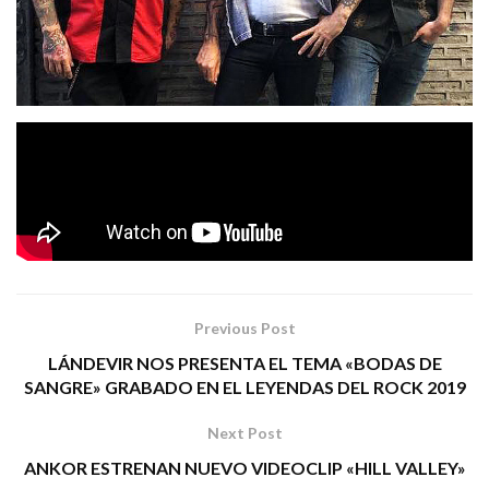
«Ruido De Fondo»
«La
Extraído de su disco
el tema
Noche En Calma»
es el nuevo single de los madrileños
Sidecars
que lo presentan en formato video lyric.
Tags:
la noche en calma
pop rock
sidercars
Previous Post
LÁNDEVIR NOS PRESENTA EL TEMA «BODAS DE
SANGRE» GRABADO EN EL LEYENDAS DEL ROCK 2019
Next Post
ANKOR ESTRENAN NUEVO VIDEOCLIP «HILL VALLEY»