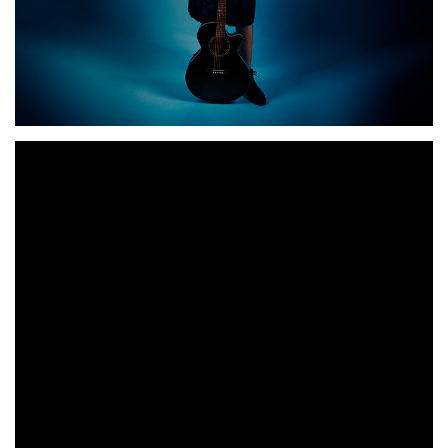
Txua
lanza su primer disco en solitario después de dos
décadas de trayectoria musical. El nuevo álbum nace con
“Renacer”
el nombre de
y apuesta por la diversidad y la
madurez musical, siempre marcado por una actitud
positiva en sus letras y melodías. El artista ofrece un
estilo totalmente diferente al rock urbano al que venía
acostumbrándonos e incorpora su experiencia vital y
musical.
“No estás sola”
Su primer single,
, es una defensa del
feminismo. Dentro del mismo plástico se incluye una
segunda versión protagonizada por 9 mujeres que han