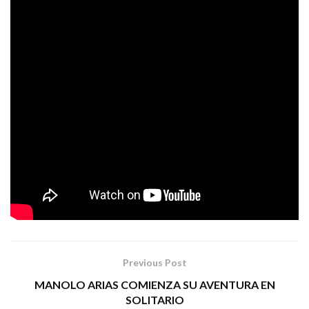
Txua
A lo largo de las dos últimas décadas,
ha
compartido escenario con grupos de la talla
Barricada, Reincidentes, La Fuga, Barón Rojo, El
de
último ke zierre, Siniestro Total, Mago de Oz, Los
porretas
, … y actualmente pese a los tiempos que
corren comienza su gira tanto en acústico como en
eléctrico. Un disco cálido, con letras llenas de poesía y
una música totalmente personal e intransferible. Dale al
Txua.
play y descubre cómo es
THE BORDELINE MUSIC
Tags:
no estás sola
rock
txua
Previous Post
MANOLO ARIAS COMIENZA SU AVENTURA EN
SOLITARIO