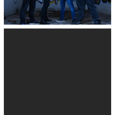
‘Perro Guardián’
es el tercer corte del segundo álbum
Redención
‘Abruptum’
de estudio de
,
, el cual está
Carlos Escobedo (Sôber)
producido por
y grabado,
Estudios Cube
Alberto
mezclado y masterizado en
por
Seara
.
‘Perro Guardián’
es un ejemplo claro del sonido de
Redención
«
«, mezclando el metal moderno con tintes
clásicos y urbanos, potencia con estribillos que se
quedan grabados en la mente al escucharlos. Este tema
responde claramente a un tiempo en el que hay personas
que están haciendo política con el odio, con un claro
objetivo, hurgar en los rincones más oscuros de los