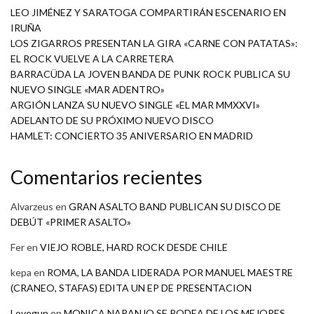
LEO JIMÉNEZ Y SARATOGA COMPARTIRÁN ESCENARIO EN
IRUÑA
LOS ZIGARROS PRESENTAN LA GIRA «CARNE CON PATATAS»:
EL ROCK VUELVE A LA CARRETERA
BARRACÜDA LA JOVEN BANDA DE PUNK ROCK PUBLICA SU
NUEVO SINGLE «MAR ADENTRO»
ARGIÓN LANZA SU NUEVO SINGLE «EL MAR MMXXVI»
ADELANTO DE SU PRÓXIMO NUEVO DISCO
HAMLET: CONCIERTO 35 ANIVERSARIO EN MADRID
Comentarios recientes
Alvarzeus
en
GRAN ASALTO BAND PUBLICAN SU DISCO DE
DEBÚT «PRIMER ASALTO»
Fer
en
VIEJO ROBLE, HARD ROCK DESDE CHILE
kepa
en
ROMA, LA BANDA LIDERADA POR MANUEL MAESTRE
(CRANEO, STAFAS) EDITA UN EP DE PRESENTACION
Lovegun
en
MONICA NARANJO SE RODEA DE LOS MEJORES