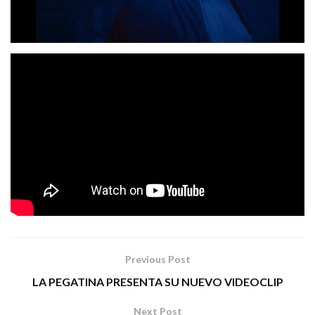
“Me Matarás”
Macaco
es la canción original que
ha
Bab
compuesto e interpretado con la colaboración de
i
«NO MATARÁS
David
para la película
» dirigida por
Victori
Mario Casas y Milena
y protagonizada por
Smit
“No Matarás”
. El videoclip oficial de la película
,
Filmax
Sony
David
producida por
para
, está dirigido por
Victori y Abril García
.
Tags:
babi
etnica
macaco
mematarás
pop
rock
Previous Post
LA PEGATINA PRESENTA SU NUEVO VIDEOCLIP
Next Post