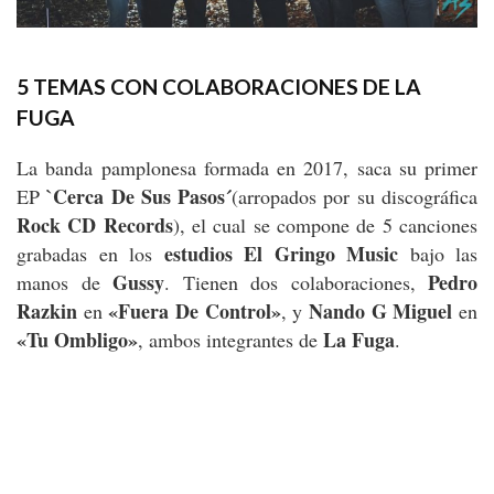
5 TEMAS CON COLABORACIONES DE LA
FUGA
La banda pamplonesa formada en 2017, saca su primer
`Cerca De Sus Pasos´
EP
(arropados por su discográfica
Rock CD Records
), el cual se compone de 5 canciones
estudios El Gringo Music
grabadas en los
bajo las
Gussy
Pedro
manos de
. Tienen dos colaboraciones,
Razkin
«Fuera De Control»
Nando G Miguel
en
, y
en
«Tu Ombligo»
La Fuga
, ambos integrantes de
.