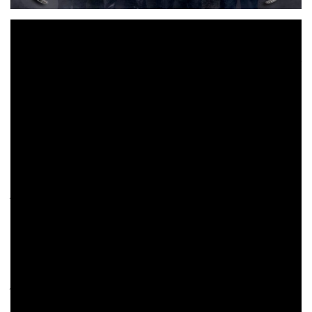
En esta nota de prensa os contamos más novedades de la
X aniversario
celebración del
de los power metaleros
DAGORLATH
. De hecho, en pocos días tendremos aquí
su próximo trabajo y también estrenaremos de manera
oficial su próximo vídeo (
totalmente nuevo y que han
grabado para el tema “El eco de tu adiós”
). El nuevo
“2010 – 2020”
disco se llama directamente
y se ha
preparado para celebrar su décimo aniversario como
banda (
regrabando 8 de sus mejores temas de los tres
primeros discos
).
Recordemos que la fecha de lanzamiento del nuevo disco
19 de octubre
es el
(
a través de
A New Label
, y lo
tendremos en formato físico y en las principales
plataformas digitales
). A su vez el nuevo videoclip se
2 de noviembre
estrenará el
.