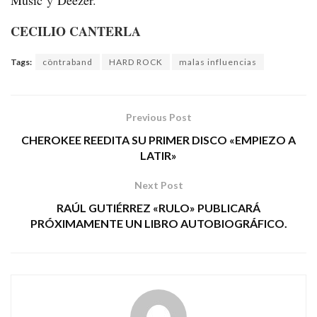
Music
y
Deezer
.
CECILIO CANTERLA
Tags:
cöntraband
HARD ROCK
malas influencias
Previous Post
CHEROKEE REEDITA SU PRIMER DISCO «EMPIEZO A
LATIR»
Next Post
RAÚL GUTIÉRREZ «RULO» PUBLICARÁ
PRÓXIMAMENTE UN LIBRO AUTOBIOGRÁFICO.