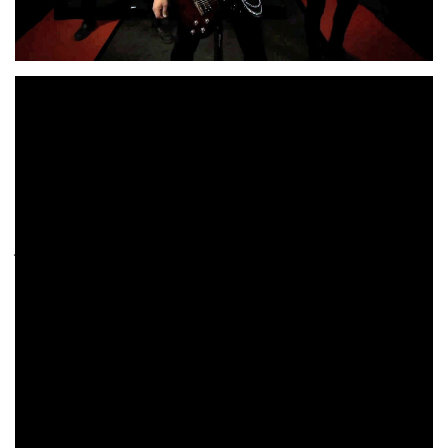
Disponible en Youtube el videoclip de la banda de Rock
Fundido a Negro
, cuyo lanzamiento se ha realizado el
13 de noviembre
pasado día
. El tema elegido ha sido
«Con la sangre de mis venas»
el cual sirve como tarjeta
de presentación del próximo larga duración en el que el
grupo se encuentra inmerso. El audio ha sido grabado,
Hangar 18
La
junto al anterior single en los estudios
de
Carolina
, como fruto de su posición como banda
Festival «Colono Rock»
clasificada para la final del
de
la misma localidad.
Este lanzamiento supone también la presentación de su
nueva formación, en esta nueva etapa como cuarteto,
Juan José
manteniendo la espina dorsal inicial con
Plaza
Juan Manuel Martínez
a la guitarra y voz,
a la