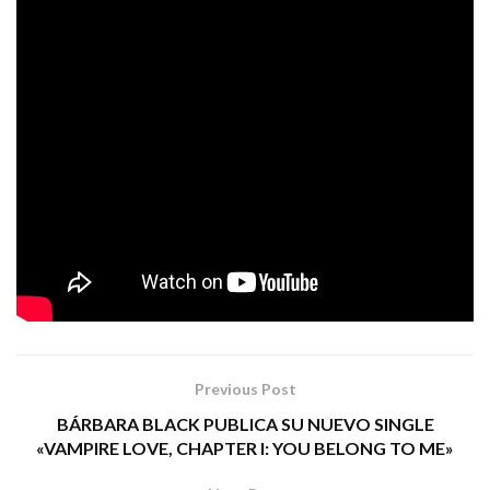
enérgicas del cuarteto cordobés, casi seis minutos de
duración donde cada instrumento tiene su protagonismo
y de igual modo convergen de manera impecable
Miscelánea”
concluyendo en una tormenta eléctrica. “
ha
Paco Loco Recording Studios
sido grabado en
, en el
Puerto de Santa María, Cádiz, en diciembre de 2019; y
Kadifornia
Mario
masterizado en los estudios
, por
Alberni.
THE BORDELINE MUSIC
Tags:
¿para que?
indie
mr. mackenzie
rock alternativo
Previous Post
BÁRBARA BLACK PUBLICA SU NUEVO SINGLE
«VAMPIRE LOVE, CHAPTER I: YOU BELONG TO ME»