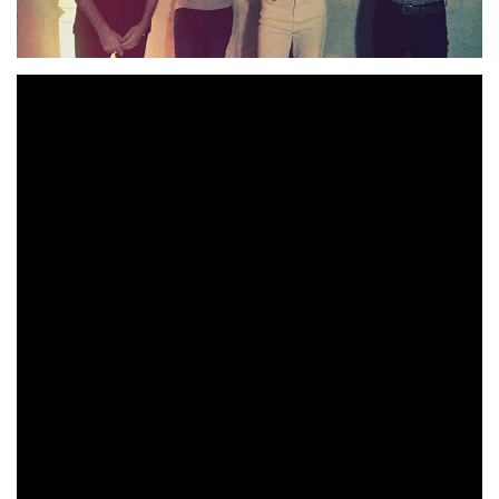
Mr. Mackenzie
“¿Para
La banda cordobesa
presenta
Qué?”
, single adelanto de su próximo Ep titulado
“Miscelánea”
27 de
que será publicado el viernes
Noviembre
Tan sólo un año después del lanzamiento de
“Introspección”
, el primer álbum de los montillanos,
Mr. Mackenzie
“Miscelánea”
regresan con
, cinco
cortes que muestran una propuesta dinámica, con un
sonido renovado respecto a su anterior lanzamiento y que
sonido Indie, el Pop
cuyo núcleo se nutre del
Electrónico y Rock Alternativo.
“¿Para Que?”
, supone el primer avance de
“Miscelánea”,
y sin duda es una de las canciones más