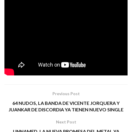
estado creyendo en algo que no era?
La mayor verdad de nuestras vidas vive dentro
de nosotros. Que el ruido de fondo no te
apabulle e infiera en tus sueños.
Sabe más de ti tu corazón que tu cabeza.»
51 GRADOS
ÁLVARO PÉREZ
Tags:
51 grados
rock
Previous Post
64 NUDOS, LA BANDA DE VICENTE JORQUERA Y
JUANKAR DE DISCORDIA YA TIENEN NUEVO SINGLE
Next Post
UNNAMED, LA NUEVA PROMESA DEL METAL YA