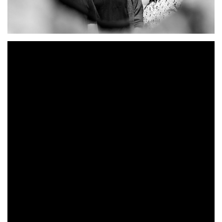
51 Grados
El grupo madrileño
estrenaba una nueva
«Puzzle»
«Cero»
pieza de su próximo trabajo. Tras
y
«El Tránsito»
llega este tercer corte,
acompañado de
videoclip y ya disponible en todas las plataformas
digitales.
José Caballero
Tema grabado y mezclado por
en
Estudios Neo
. Este video ha sido creado utilizando
«An Island»
«And Maps
imágenes del cortometraje
de
and Plans»
. Puedes ver la película original en el
siguiente link:
https://youtu.be/BWdoyINX5Bc
https://www.andmapsandplans.com
«Vivimos un instante.
¿Y si todo lo que te contaron no es cierto y has