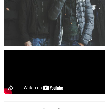
Asturias
40 Barrotes
Desde
llegan
para presentarnos su
«Me Encontraba Solo»
nuevo single
, un tema que
estará dentro de su próximo trabajo y que llevará por
«Patadas De Ahogado»
título
.
Tags:
40 barrotes
me encontraba solo (últimamente)
rock urbano