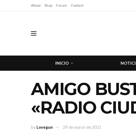
About
Shop
Forum
Contact
INICIO
NOTICI
AMIGO BUST
«RADIO CIU
by
Lovegun
29 de marzo de 2021