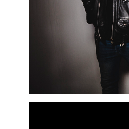
Ya ha visto la luz el segundo single del nuevo
Ciudad»
ha llegado hoy a todas las platafo
Rulo y la Contraband
componente del grupo