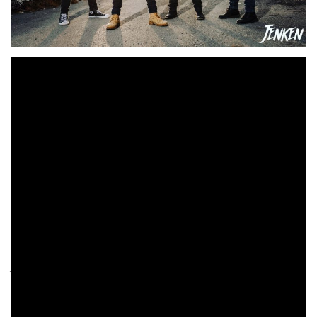
Jenken
es una banda que se presenta con un objetivo
claro: retomar el puro sonido del hard rock de los 80 y
«Perdóname»
90. Sin más artificios ni ornamentos.
es
un tema dedicado a esas relaciones que sabes que no
funcionan ni funcionarán, pero de las que cuesta tanto
encontrar el momento de dar por finalizadas. Al final
descubres que alargarlo sólo ha servido para hacer más
daño.
La grabación del videoclip se ha realizado en diversas
Santa Pola,
ubicaciones de
pero destacan las secuencias
Torre del Tamarit.
junto a la
Grabado con el genuino
sonido que es capaz de captar alguien que conoce muy
Iñaki Bengoa
bien la música de los 80 y 90.
, de los