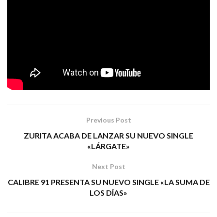
Shot! Grabaciones
Arrasate
La Polla,
estudios
de
(
RIP, Soziedad Alkohólika, Negu Gorriak
…), ha sido
el productor de sus primeros temas, que ahora comienzan
a presentarse.
BACKLINE PRODUCCIONES
Tags:
jenken
perdóname
rock
Previous Post
ZURITA ACABA DE LANZAR SU NUEVO SINGLE
«LÁRGATE»
Next Post
CALIBRE 91 PRESENTA SU NUEVO SINGLE «LA SUMA DE
LOS DÍAS»