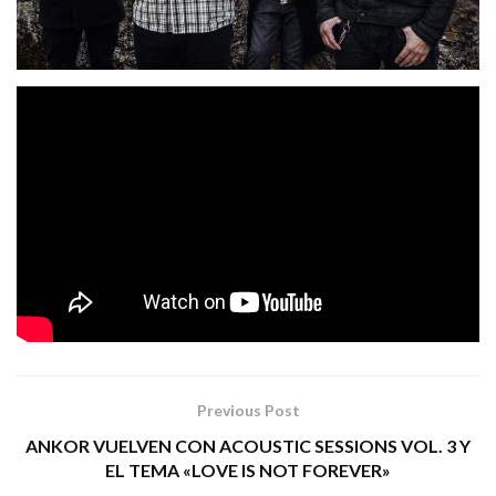
Los Deltonos
«Hey
nos presentan su nuevo single
Gente»
«Craft Rock»
tema extraído de su nuevo disco
.
A pesar de los años y de las vicisitudes de su carrera,
Los Deltonos
siguen manteniendo su status, su
creatividad y su energía. Por ellos, no pasan los años,
muy al contrario, al igual que los buenos vinos, saben
mejor con el paso del tiempo.
Tags:
blues
Los Deltonos
rock
Previous Post
ANKOR VUELVEN CON ACOUSTIC SESSIONS VOL. 3 Y
EL TEMA «LOVE IS NOT FOREVER»