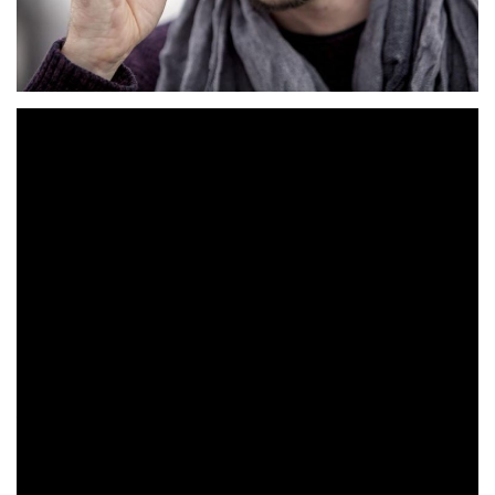
30 de Abril
El próximo día
se publicará el nuevo EP de
Rodrigo Mercad
Madrid
o. Nacido en
(1978) y vecino
Carabanchel
Rodrigo Mercado
del barrio de
,
, como
hijo de un gigante de la música que es, comenzó a
experimentar con ésta desde muy joven. Tras su primera
Ganyahmun
banda,
, con la que editó dos discos,
Rodrigo Mercado
comenzó su carrera con un primer
Puntualmente Demora
trabajo titulado «
» (Warner
El fondo de la chistera
2013) al que siguió «
» (Warner
Zafiro
2016) y dos singles más, «
» y «
Yo Fanfarria y Tú
Ballet
» (Warner 2018).
Durante este proceso comienza a componer con la
guitarra, asignatura que tenía pendiente y esto va a