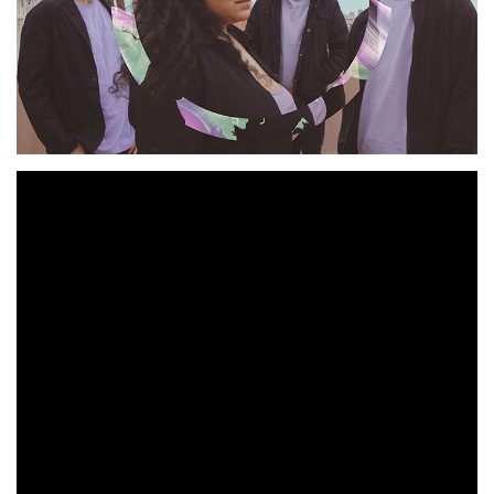
AGMARA
Barcelona
es una banda de
que nace del
Laia Mercè
inconformismo armónico, lírico y social de
David Baquero
(Caldes de Montbui) y
(Barcelona),
Mario De’Finis
José Horwat
(Lima, Perú) y
(Almería).
Sus canciones son áreas de descanso en un
camino indie
rock que alberga peregrinos tan diversos como el pop, la
.
música clásica, el art rock o la electrónica
Con un EP y
un single autoeditados y promocionados por territorio
español y polaco, actualmente están preparando el
lanzamiento de su primer largo, un paso ambicioso en el
que presentarán nuevas autocríticas sobre la vida y la