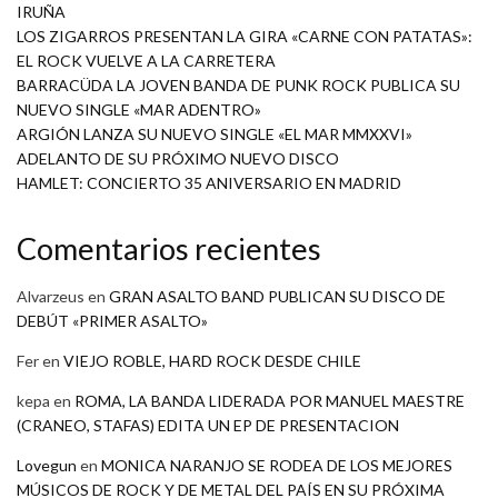
IRUÑA
LOS ZIGARROS PRESENTAN LA GIRA «CARNE CON PATATAS»:
EL ROCK VUELVE A LA CARRETERA
BARRACÜDA LA JOVEN BANDA DE PUNK ROCK PUBLICA SU
NUEVO SINGLE «MAR ADENTRO»
ARGIÓN LANZA SU NUEVO SINGLE «EL MAR MMXXVI»
ADELANTO DE SU PRÓXIMO NUEVO DISCO
HAMLET: CONCIERTO 35 ANIVERSARIO EN MADRID
Comentarios recientes
Alvarzeus
en
GRAN ASALTO BAND PUBLICAN SU DISCO DE
DEBÚT «PRIMER ASALTO»
Fer
en
VIEJO ROBLE, HARD ROCK DESDE CHILE
kepa
en
ROMA, LA BANDA LIDERADA POR MANUEL MAESTRE
(CRANEO, STAFAS) EDITA UN EP DE PRESENTACION
Lovegun
en
MONICA NARANJO SE RODEA DE LOS MEJORES
MÚSICOS DE ROCK Y DE METAL DEL PAÍS EN SU PRÓXIMA