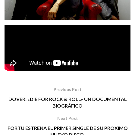
Las Sexpeares
acaban de publicar su nuevo single del
«Rebelión Marginal»
tema
extraído de su último EP
«Somos Lo Peor
2018
El
» publicado en
por
Dromedario Records.
Punk rock adictivo.
Tags:
las sexpeares
punk rock
rebelión marginal
Previous Post
DOVER: «DIE FOR ROCK & ROLL» UN DOCUMENTAL
BIOGRÁFICO
Next Post
FORTU ESTRENA EL PRIMER SINGLE DE SU PRÓXIMO
NUEVO DISCO.