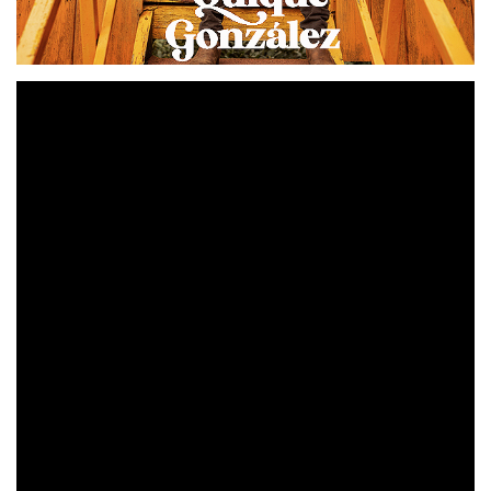
Quique González
Sur en el
El nuevo disco de
, “
valle
”
,
ya tiene fecha de lanzamiento confirmada para el
1 de octubre
próximo
. Aún faltan unos meses, pero
podemos disfrutar de la espera escuchando la primera
Puede que me mueva
canción de adelanto, “
”, un single
publicado en edición limitada de vinilo el pasado viernes
plataformas
y que desde hoy también está disponible en
digitales
.
Puede que me mueva
«
”
es un medio tiempo que nos
invita al movimiento y a emprender un nuevo
Alberto Lavín
rumbo.
, director del videoclip, ha
interpretado la canción a través de la historia de tres
personajes muy diferentes que luchan por liberarse de
una realidad asfixiante. El vídeo está producido