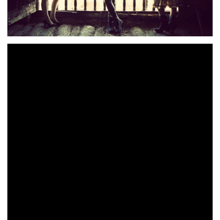
LÁUDANO
es un proyecto musical cuyo principal
Alberto Díez
responsable es
: compositor, arreglista,
multi-instrumentista, cantante y creador de todo el
LÁUDANO
concepto musical y visual. Hablar de
es
hablar de uno de los grupos más personales e
interesantes surgidos en España desde hace muchos años.
Con un estilo propio que bebe de las orquestaciones de
bandas sonoras, darkwave, gothic metal y rock oscuro, se
han caracterizado siempre por composiciones poéticas
íntimas que rezuman belleza y melancolía.
La formación ha engrosado sus filas con la
Rebeca Cámara
Jorge Sánchez
soprano
, el batería
y la
Mónica Camarero
teclista
, y ha contado con la