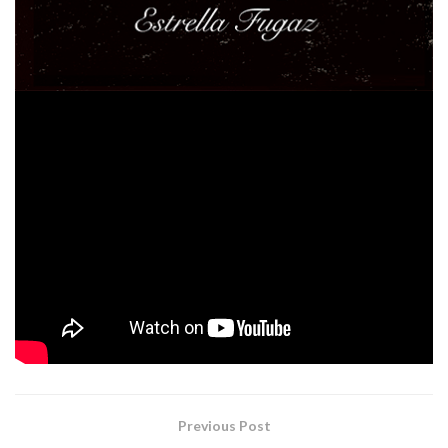
LÁUDANO
Musicalmente no es fácil encajar a
en
ningún género concreto: aunque por sus canciones se
Mantus, Dark Sanctuary, Dead Can
cuelen ecos de
Dance, Anathema, Sopor Aeternus, Lacrimosa o The
Gathering,
su sonido es absolutamente único y arropa a
la perfección sus inteligentes textos románticos en
castellano.
PM COMUNICACIÓN
Tags:
laudano
rock
Previous Post