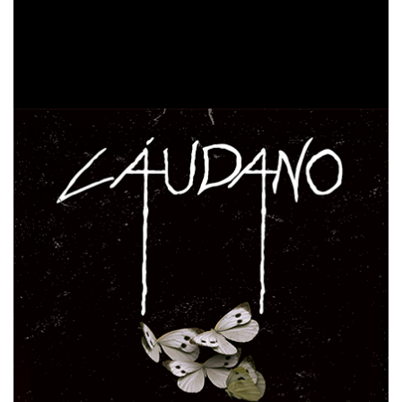
colaboración de un cuarteto clásico (clarinete, viola,
violín y violonchelo) que refuerzan las estructuras de
potentes guitarras y voces masculinas logrando un
trabajo tan bello e intenso que duele al escucharlo.