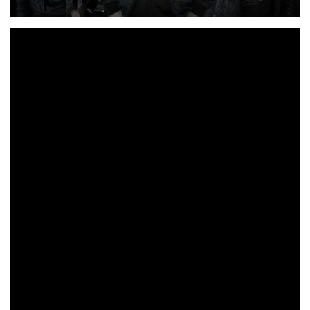
INFAMIA
El primer single del nuevo disco de
ya está
aquí. El grupo riojano ha compartido en
su canal de
‘El poder de la unión’
youtube
el vídeo del tema
. Un
tema marca de la casa en el que melodía e intensidad se
combinan con unas letras tan comprometidas como
actuales. Para este primer single la banda ha contado con
Jorge Berceo (Zenobia)
la colaboración de
, uniendo en
un mismo escenario a dos de las mejores voces del actual
panorama metalero nacional. Podéis ver el vídeo
haciendo clic en la imagen a continuación.
El poder de la Unión’
‘
es el primer adelanto
Crisálida
INFAMIA
saldrá a
de
, el sexto disco de
que
la venta el próximo 8 de septiembre
. La preventa está
abierta y puedes reservar tu copia del disco
en este
enlace
. El disco se compone de diez temas más un bonus