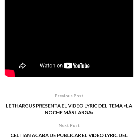
track: una versión regrabada de uno de los temas más
queridos por su público. Por su parte, la portada ha sido
Gustavo Sazes
diseñada por el artista gráfico
(Kamelot,
Angra, Somas Cure). El disco ha sido grabado en
estudios Track 6
los
de Haro (La Rioja), bajo la
Dan Díez
producción de
.
PRENSA BLACK HEAVEN
Tags:
infamia
metal
tu nombre
Previous Post
LETHARGUS PRESENTA EL VIDEO LYRIC DEL TEMA «LA
NOCHE MÁS LARGA»
Next Post
CELTIAN ACABA DE PUBLICAR EL VIDEO LYRIC DEL