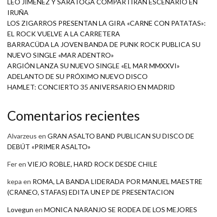
LEO JIMÉNEZ Y SARATOGA COMPARTIRÁN ESCENARIO EN
IRUÑA
LOS ZIGARROS PRESENTAN LA GIRA «CARNE CON PATATAS»:
EL ROCK VUELVE A LA CARRETERA
BARRACÜDA LA JOVEN BANDA DE PUNK ROCK PUBLICA SU
NUEVO SINGLE «MAR ADENTRO»
ARGIÓN LANZA SU NUEVO SINGLE «EL MAR MMXXVI»
ADELANTO DE SU PRÓXIMO NUEVO DISCO
HAMLET: CONCIERTO 35 ANIVERSARIO EN MADRID
Comentarios recientes
Alvarzeus
en
GRAN ASALTO BAND PUBLICAN SU DISCO DE
DEBÚT «PRIMER ASALTO»
Fer
en
VIEJO ROBLE, HARD ROCK DESDE CHILE
kepa
en
ROMA, LA BANDA LIDERADA POR MANUEL MAESTRE
(CRANEO, STAFAS) EDITA UN EP DE PRESENTACION
Lovegun
en
MONICA NARANJO SE RODEA DE LOS MEJORES