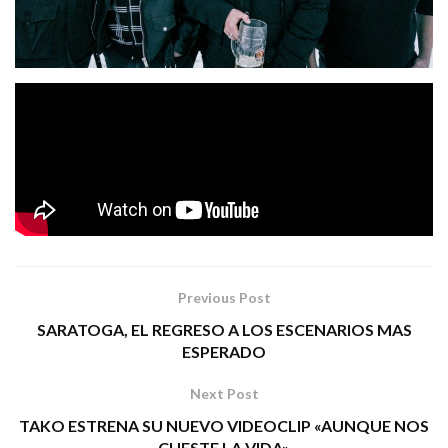
Uno de los grupos más esenciales de la movida punk, los
Zirrosis
burgaleses
, acaban de publicar su nuevo single
«Mi Realidad»
que lleva por título
y que está extraído
«Sobran Hijos De Puta»
de su último álbum
Tags:
mi realidad
punk
ZIRROSIS
Previous Post
SARATOGA, EL REGRESO A LOS ESCENARIOS MAS
ESPERADO
Next Post
TAKO ESTRENA SU NUEVO VIDEOCLIP «AUNQUE NOS
CUESTE LA VIDA»