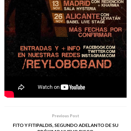
REY LOBO
Tags:
heavy metal
la jauría humana
rey lobo
Previous Post
FITO Y FITIPALDIS, SEGUNDO ADELANTO DE SU