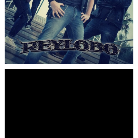
REYLOBO
, la banda murciana de heavy metal, regresa
este septiembre con la presentación de su último Video
La Jauría Humana
Lyric de la canción denominada «
«.
El Octavo
El corte forma parte de su primer álbum «
Pecado
«, y en contraste con los anteriores Video Lyric
de la banda destacan las poderosas imágenes que
acompañan la crudeza del tema, acerca del control de
masas por parte de los medios de comunicación y de
cómo levantan jaurías humanas en auténticos juicios