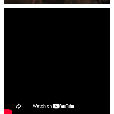
MÄGO DE OZ
«La Dama
han lanzado su nuevo single
Del Mar»
y el lyric video ha superado ya las 100,000
visualizaciones en tan solo 12 horas. Este tema es el
«Bandera Negra»
cuarto adelanto de su nuevo disco,
,
10 de septiembre
que se pondrá a la venta el
y al que le
seguirá una larga gira de presentación cuyas fechas
puedes ver más abajo.
Los singles y videoclips de adelanto que el grupo ha
publicado hasta la fecha acumulan millones de
visualizaciones, lo que deja patente la expectación que
genera este trabajo y las ganas de sus seguidores por
recibir por fin el nuevo material del grupo.
CALLE UNDERGROUND
Tags:
folk
la dama del mar
mago de oz
rock