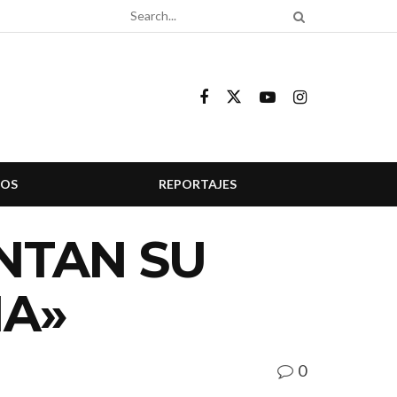
COS
REPORTAJES
NTAN SU
IA»
0