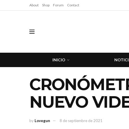
About
Shop
Forum
Contact
INICIO
NOTICI
CRONÓMETR
NUEVO VIDE
by
Lovegun
8 de septiembre de 2021