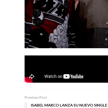
Cronómetrobudú
acaban de publicar un nuevo 
Planeta
su nuevo disco que será publicado por
Tags:
cronometrobudu
en babia
rock
Previous Post
ISABEL MARCO LANZA SU NUEVO SINGLE