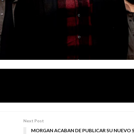
videoclip que lleva por título «En Babia», se trata del un a
 Sonoro Records
«Verne».
y que se titulará genéricamente
Next Post
MORGAN ACABAN DE PUBLICAR SU NUEVO S