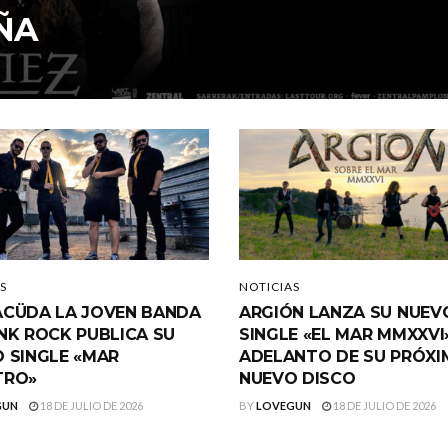
ÑA
S
NOTICIAS
CÜDA LA JOVEN BANDA
ARGIÓN LANZA SU NUEV
NK ROCK PUBLICA SU
SINGLE «EL MAR MMXXVI
 SINGLE «MAR
ADELANTO DE SU PRÓX
TRO»
NUEVO DISCO
GUN
18 DE JULIO DE 2026
BY
LOVEGUN
18 DE JULIO DE 2026