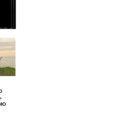
O
»
IMO