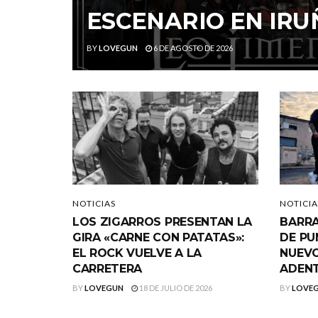
ESCENARIO EN IRU
BY
LOVEGUN
6 DE AGOSTO DE 2026
NOTICIAS
NOTICIA
LOS ZIGARROS PRESENTAN LA
BARRA
GIRA «CARNE CON PATATAS»:
DE PU
EL ROCK VUELVE A LA
NUEVO
CARRETERA
ADEN
BY
LOVEGUN
18 DE JULIO DE 2026
BY
LOVE