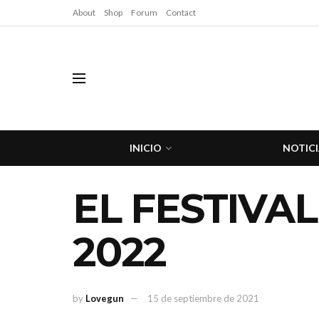
About
Shop
Forum
Contact
INICIO
NOTICI
EL FESTIVA
2022
by
Lovegun
15 de septiembre de 2021