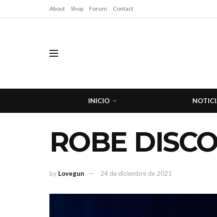
About
Shop
Forum
Contact
INICIO
NOTICI
ROBE DISCO
by
Lovegun
24 de diciembre de 2021