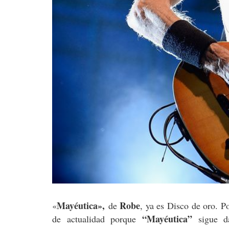
Mayéutica»,
Robe
«
de
, ya es Disco de oro. P
“Mayéutica”
de actualidad porque
sigue da