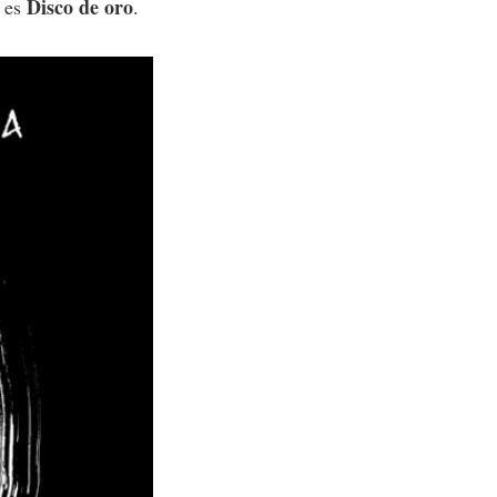
Disco de oro
a es
.