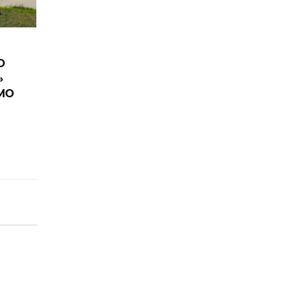
O
»
IMO