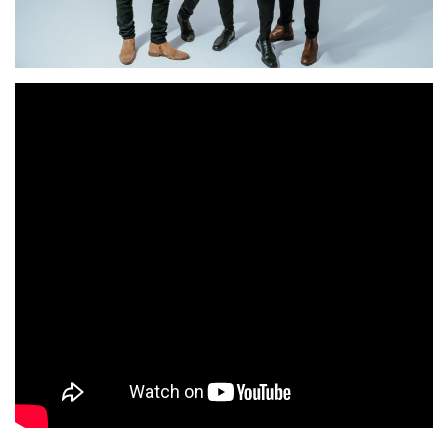
Delaire
Los madrileños
siguen single a single
afianzándose en la escena indie rock, con la finalidad de
“Vale Volar”
publicar su EP
en junio y dar el pistoletazo
de salida a su proyecto sobre los escenarios.
“Todo está vendido”
de nuevo es una canción con
mensaje, habla sobre como las bandas queman sus
canciones en pro de las redes sociales y la esclavitud ante
la búsqueda del algoritmo que les ayude a llegar a la
fama.
SILVIA CANTERO / CUESTIÓN DE MEDIOS
Tags:
delaire
rock