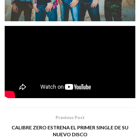
Dragonfly
Los heavy / power metaleros
vuelven con
«Domine: XV Aniversario»
, una regrabación de su
conocido y querido primer álbum que ha sido regrabado
con nuevos arreglos, detalles y colaboraciones de artistas
tanto nacionales como internacionales, y que será
Art
Gates Records el 11 de
lanzado a través de
Noviembre de 2022!
Tags:
dragonfly
power metal
solo depende de tí
Previous Post
CALIBRE ZERO ESTRENA EL PRIMER SINGLE DE SU
NUEVO DISCO