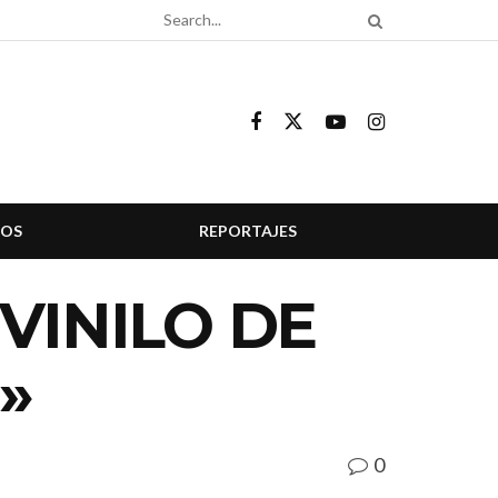
COS
REPORTAJES
VINILO DE
»
0