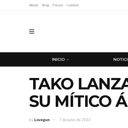
About
Shop
Forum
Contact
INICIO
NOTICI
TAKO LANZA
SU MÍTICO 
by
Lovegun
7 de junio de 2022