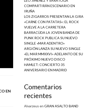
LEO JIMÉNEZ Y SARATOGA
 el año
COMPARTIRÁN ESCENARIO EN
IRUÑA
LOS ZIGARROS PRESENTAN LA GIRA
«CARNE CON PATATAS»: EL ROCK
unio. Un
VUELVE A LA CARRETERA
s de sus
BARRACÜDA LA JOVEN BANDA DE
.
PUNK ROCK PUBLICA SU NUEVO
SINGLE «MAR ADENTRO»
ARGIÓN LANZA SU NUEVO SINGLE
«EL MAR MMXXVI» ADELANTO DE SU
PRÓXIMO NUEVO DISCO
HAMLET: CONCIERTO 35
ANIVERSARIO EN MADRID
Comentarios
CO EN
recientes
Alvarzeus
en
GRAN ASALTO BAND