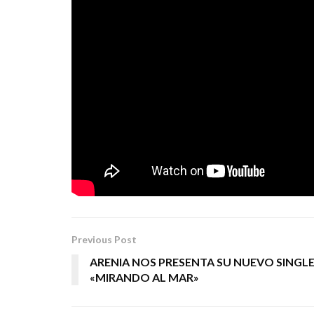
TA
Este trabajo, el octavo en la discografía de
Toni Pastor
1996 y fue producido por
.
VENENO
“
” verá de nuevo la luz por primera
homenaje especial a este gran disco, que se ha
canciones, con el tiempo se convirtieron en gra
PM COMUNICACIÓN
Tags:
rock urbano
Tako
veneno
Previous Post
ARENIA NOS PRESENTA SU NUEVO SINGL
«MIRANDO AL MAR»