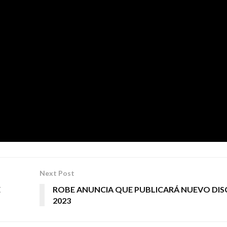
KO
estudios Swing
, se grabó en los
de Palma de Mallorca en
 vez, en una edición en vinilo, el próximo viernes 24 de j
TAKO
 vuelto imprescindible en la carrera de
, ya que alguna
ndes himnos para el grupo e imprescindibles en sus conciertos
Next Post
E
ROBE ANUNCIA QUE PUBLICARÁ NUEVO DIS
2023