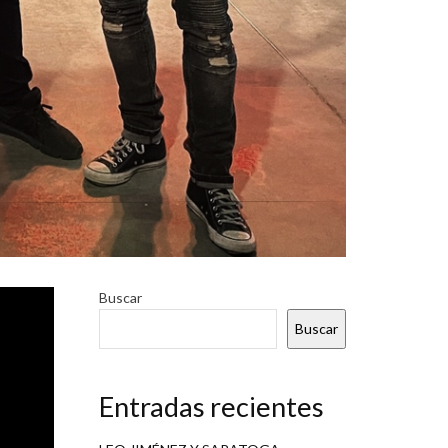
s de su
Buscar
ndísimo
Buscar
NENO”
,
 en sus
Entradas recientes