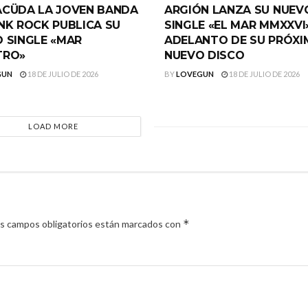
CÜDA LA JOVEN BANDA
ARGIÓN LANZA SU NUEV
NK ROCK PUBLICA SU
SINGLE «EL MAR MMXXVI
 SINGLE «MAR
ADELANTO DE SU PRÓX
TRO»
NUEVO DISCO
GUN
18 DE JULIO DE 2026
BY
LOVEGUN
18 DE JULIO DE 2026
LOAD MORE
*
s campos obligatorios están marcados con