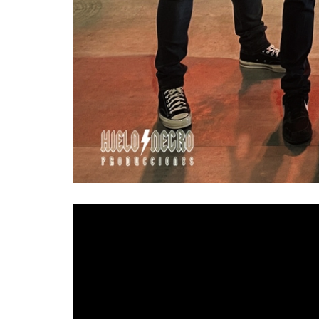
“VENENO”
está considerado por los seguido
carrera. Sin duda alguna, este álbum sup
reconocimiento y un punto de inflexión en s
marcaron un cambio estilístico en la carrera
letras.