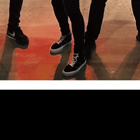
TAKO
res de
como uno de sus mejores trabajos discográfico
uso para la banda de Ejea De Los Caballeros, un gra
“VE
u trayectoria. Las catorce canciones que dan forma a
 TAKO, notándose una mayor madurez en sus composiciones y