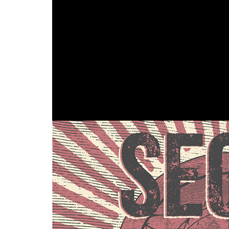
C
Grabado en riguroso directo en los estudios
LP de los asturianos consta de 9 cortes que re
directos
con un sonido electrizante y unas letr
mostrando el aspecto más canalla del grupo.
“Nada nos va a parar”
, refleja el buen estad
con absoluta solvencia, una batería de canci
estribillos proyectados para buscar la complicid