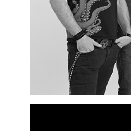
Secta
“Nada nos 
Los asturianos
debutan con
primer avance del álbum publicado recientement