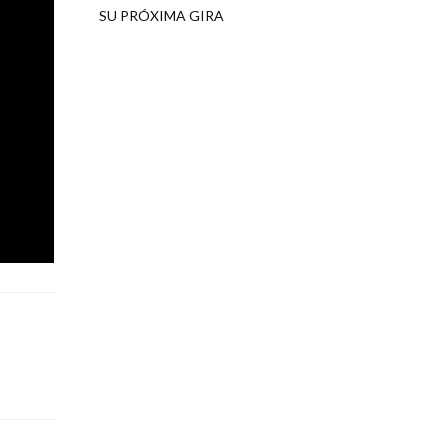
SU PRÓXIMA GIRA
amor, el
o de la
ión, los