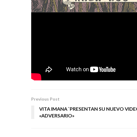
Las letras de las canciones gravitan en torno
desamor, el desengaño y la música que venera
Rock and Roll
banda se desenvuelve en el
de l
AC/DC
australianos
.
THE BORDELINE MUSIC
Tags:
hard
HARD ROCK
rock
secta
Previous Post
VITA IMANA `PRESENTAN SU NUEVO VIDE
«ADVERSARIO»