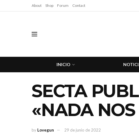
About
Shop
Forum
Contact
INICIO
NOTICI
SECTA PUBL
«NADA NOS 
by
Lovegun
29 de junio de 2022