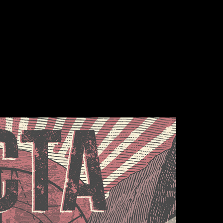
asa Furia
Constan Mortera
de Oviedo, y producido por
, 
Rock and Roll
flejan las señas de identidad de la banda; puro
as ácidas, donde Nici ejerce de frontman con gran soltura y d
o de forma de los asturianos, un álbum pensado para llevarlo al
ones con una imponente base rítmica que encajan perfectame
ad con el público.