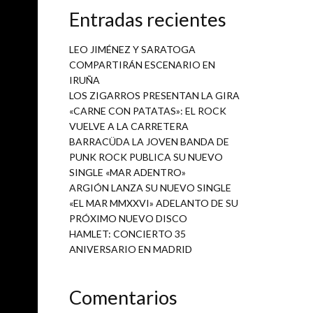
el nuevo
Entradas recientes
, Riffs
estreza;
LEO JIMÉNEZ Y SARATOGA
COMPARTIRÁN ESCENARIO EN
IRUÑA
LOS ZIGARROS PRESENTAN LA GIRA
 directo
«CARNE CON PATATAS»: EL ROCK
nte con
VUELVE A LA CARRETERA
BARRACÜDA LA JOVEN BANDA DE
PUNK ROCK PUBLICA SU NUEVO
SINGLE «MAR ADENTRO»
ARGIÓN LANZA SU NUEVO SINGLE
«EL MAR MMXXVI» ADELANTO DE SU
PRÓXIMO NUEVO DISCO
HAMLET: CONCIERTO 35
ANIVERSARIO EN MADRID
Comentarios