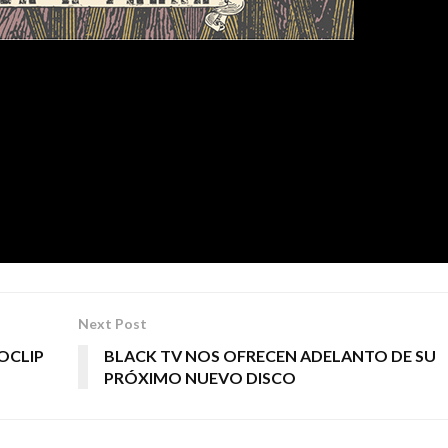
 a la experiencia vital, temas auto-referenciales como el 
n, todo englobado en el contexto del Rock. El marco creativ
a década de los 70, y, como grupo fetiche y continua inspirac
Next Post
OCLIP
BLACK TV NOS OFRECEN ADELANTO DE SU
PRÓXIMO NUEVO DISCO