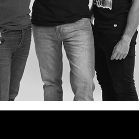
va a parar
“Dame tu
”, como anticipo, lanzaban el single
e en plataformas digitales.