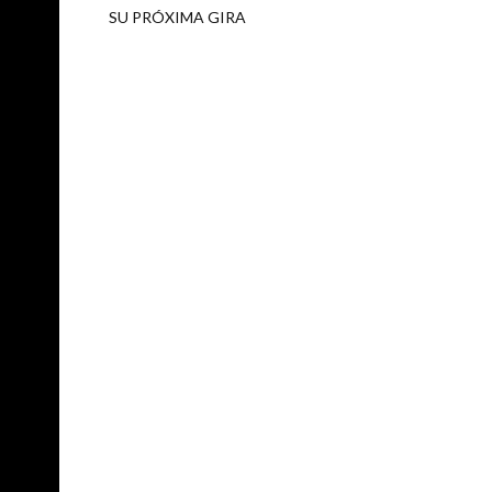
SU PRÓXIMA GIRA
entan un
. Power
en habla