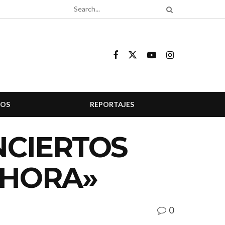
COS
REPORTAJES
NCIERTOS
AHORA»
0