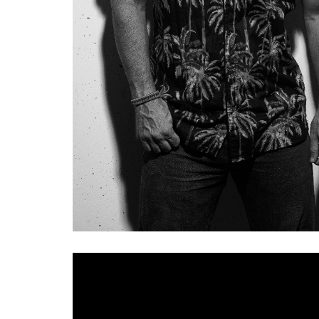
Después de la gran acogida del lanzamiento 
pasado mes de febrero y del éxito de su prese
gira
, para llevar su Rock en Power Trío por to