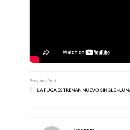
y cuenta la historia, cómo un bluesman vende 
música, arrepintiéndose finalmente de haber
tuerca artística a este tema rockero con grand
madrileño nos ha ido enseñando a lo largo de es
SILVIA CANTERO / CUESTIÓN DE MED
Tags:
le flam
rock alternativo
Previous Post
LA FUGA ESTRENAN NUEVO SINGLE «LUN
Lovegun