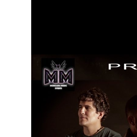
por
Esperando a que confirmen nuevas fechas,
tremendo directo. Si pasan cerca de ti, aprovec
que el trío madrileño presentan en esta gira. Gu