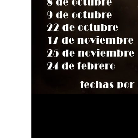
Además, para que todo el mundo pueda saber lo 
«Sombras»
nuevo single,
, grabado en directo 
Trío de verdad, sin trampa ni cartón.
SOMBRAS
es un pacto entre el diablo y la b