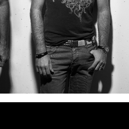
«Ahora»
del primer disco de la banda madrileña
que se pub
Sala Moby Dick
Le Flam 
ntación en Madrid en Marzo en la
,
da España.