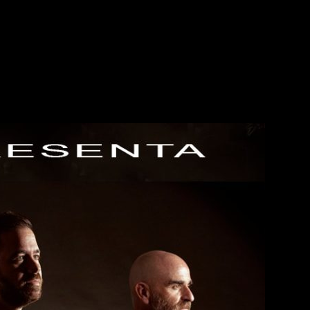
 el momento adelantan 6 ciudades
en las que podréis disfrut
ha la ocasión y acercarte a comprobar la fuerza y la calidad l
itarra batería, bajo y tres voces de puro Rock que no debes pe