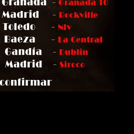
que se podrá ver y oír en los directos de la gira, nos pres
sala Moby Dick de Madri
en la presentación del disco en la
d
anda. Le Flam describe desde la visión del diablo, que es qui