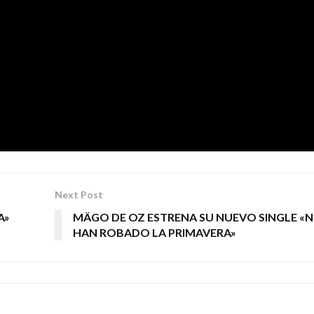
su alma al diablo con tal de acariciar el alma de los demá
lo hecho y comprendiendo que ese no es el camino. Una vu
es Riffs de guitarra y unos coros al nivel de los temas que
te año, que no os dejarán indiferentes.
IOS
Next Post
A»
MÄGO DE OZ ESTRENA SU NUEVO SINGLE «
HAN ROBADO LA PRIMAVERA»