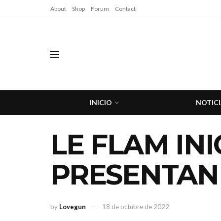
About
Shop
Forum
Contact
INICIO
NOTICI
LE FLAM IN
PRESENTAN
by
Lovegun
18 de octubre de 2022