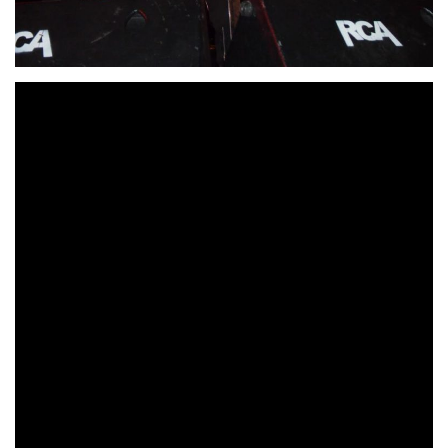
40 años de actividad forman parte de la carrera
profesional de esta banda decana del heavy y el
glam-rock.
Bella Bestia anunciado a través de un comunicado en su
Facebook oficial que lo dejan. Han pasado 40 años desde
que la banda inicia su carrera en en Vallecas, Madrid, en
Tony Acebes
Manolo Arias
1983 con la formación de
y
José María San Segundo
en las guitarras,
en el bajo,
Enrique Ballesteros
Toni Cuevas
a la batería y
a la voz.
Fueron el mayor exponente del glam-rock y el heavy de
Bella
la capital, y publicaron cinco discos: «
Bestia» (1984)
«Lista para matar
¡No,
» (1986) «