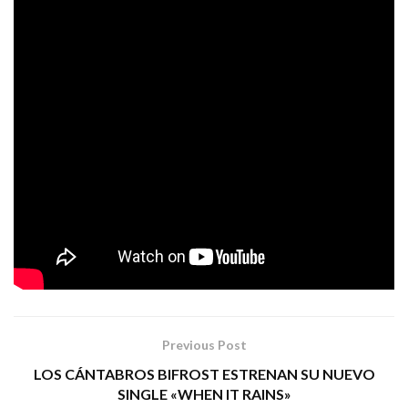
Fest, Resurrection Fest, Cabo de Plata, Pirineos Sur,
Sonorama, Caudal Fest, Extremúsika o Festardor
(por citar las citas más importantes) o abriendo para
Illescas, Gandía, Teruel,
Robe en ciudades como
Valladolid, Granada, Mairena del Aljarafe, Bilbao,
Murcia y Málaga
.
16 de diciembre
¡¡El próximo
los esperamos para
Ciclonautas
despedir la gira de
!!
EL DROMEDARIO RECORDS
Tags:
ciclonautas
rock
Previous Post
LOS CÁNTABROS BIFROST ESTRENAN SU NUEVO
SINGLE «WHEN IT RAINS»