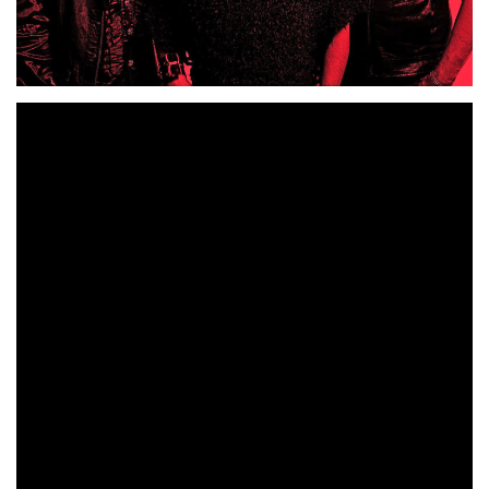
Girando el Hastío
«
«, llega a su fin tras más de un año y
medio ininterrumpido en la ruta, tiempo que ha llevado
al trío de rock por más de 60 escenarios de ambos lados
del océano. El lugar elegido para este último concierto
sala Totem de Villava (Navarra)
16
será la
el próximo
de diciembre.
La banda quiere cerrar este ciclo de una manera especial
y emotiva antes de hacer un parón indefinido, siendo esto
por lo que invita a todos que quieran hacerse presentes
en la celebración: no en vano muchas han sido las
alegrías donde han presentado su álbum “Camping del
hastío”, disco que dio nombre a la gira.