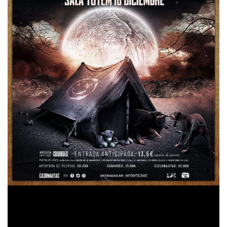
Tras semejante comienzo el trío hispano-argentino se
Marble Music de
batió en verano en festivales como el
Almería
Las noches del Buesa (Vitoria/Gasteiz), Las
,