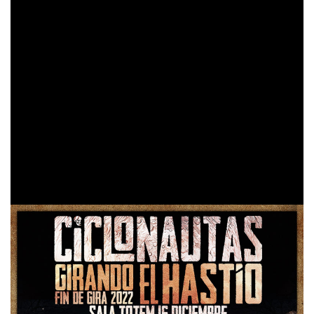
Para esta despedida habrá sorpresas e invitados como la
Cobardes
banda que abrirá el show,
. Las entradas
estarán disponibles el martes 8 de noviembre a las 12:00
am en
este enlace
.
‘Girando el Hastío’
empezó en primavera de 2021 en
medio de las circunstancias socio-sanitarias por todos
recordadas. Los aforos registrados en salas tan
La Riviera de Madrid, Apolo de
emblemáticas como
Barcelona, Santana 27 en Bilbao o Totem en
Pamplona
dieron fe de la valentía de los presentes.