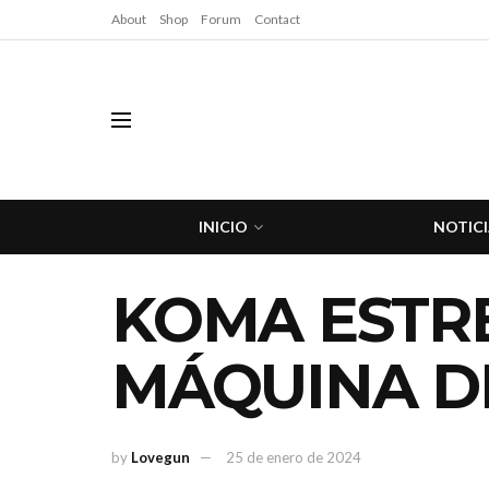
About
Shop
Forum
Contact
INICIO
NOTICI
KOMA ESTRE
MÁQUINA D
by
Lovegun
25 de enero de 2024