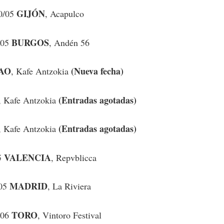
GIJÓN
0/05
, Acapulco
BURGOS
/05
, Andén 56
AO
(Nueva fecha)
, Kafe Antzokia
(Entradas agotadas)
, Kafe Antzokia
(Entradas agotadas)
, Kafe Antzokia
VALENCIA
5
, Repvblicca
MADRID
/05
, La Riviera
TORO
/06
, Vintoro Festival