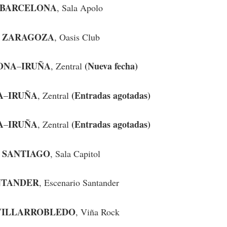
BARCELONA
, Sala Apolo
ZARAGOZA
4
, Oasis Club
ONA
IRUÑA
(Nueva fecha)
–
, Zentral
A
IRUÑA
(Entradas agotadas)
–
, Zentral
A
IRUÑA
(Entradas agotadas)
–
, Zentral
SANTIAGO
4
, Sala Capitol
NTANDER
, Escenario Santander
VILLARROBLEDO
, Viña Rock