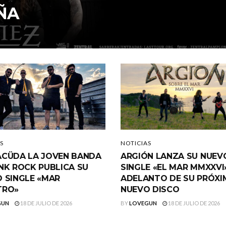
ÑA
S
NOTICIAS
CÜDA LA JOVEN BANDA
ARGIÓN LANZA SU NUEV
NK ROCK PUBLICA SU
SINGLE «EL MAR MMXXVI
 SINGLE «MAR
ADELANTO DE SU PRÓX
TRO»
NUEVO DISCO
GUN
18 DE JULIO DE 2026
BY
LOVEGUN
18 DE JULIO DE 2026