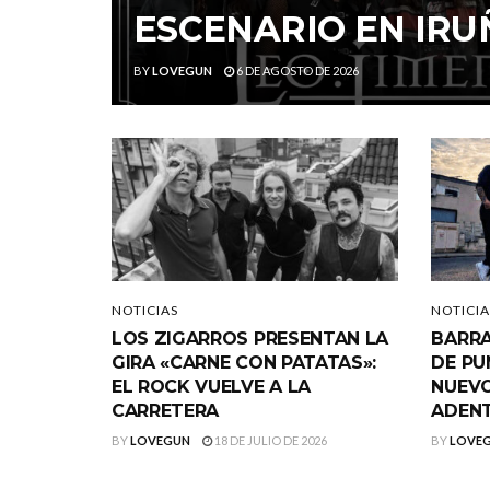
ESCENARIO EN IRU
BY
LOVEGUN
6 DE AGOSTO DE 2026
NOTICIAS
NOTICIA
LOS ZIGARROS PRESENTAN LA
BARRA
GIRA «CARNE CON PATATAS»:
DE PU
EL ROCK VUELVE A LA
NUEVO
CARRETERA
ADEN
BY
LOVEGUN
18 DE JULIO DE 2026
BY
LOVE