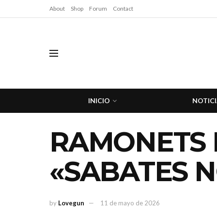
About
Shop
Forum
Contact
INICIO
NOTICI
RAMONETS 
«SABATES 
by
Lovegun
11 de mayo de 2026