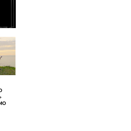
O
»
IMO