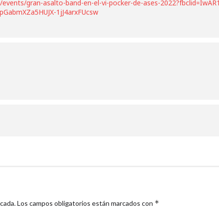
/events/gran-asalto-band-en-el-vi-pocker-de-ases-2022?fbclid=IwAR
GabmXZa5HUJX-1jJ4arxFUcsw
*
icada.
Los campos obligatorios están marcados con