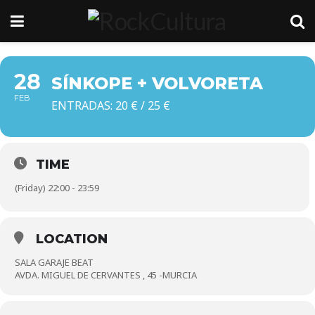
28
SÍNKOPE + VOLVORETA
FEB
ENTRADAS: 20 € / 25 €
TIME
(Friday) 22:00 - 23:59
LOCATION
SALA GARAJE BEAT
AVDA. MIGUEL DE CERVANTES , 45 -MURCIA