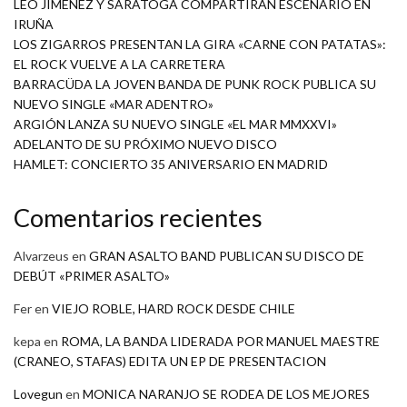
LEO JIMÉNEZ Y SARATOGA COMPARTIRÁN ESCENARIO EN
IRUÑA
LOS ZIGARROS PRESENTAN LA GIRA «CARNE CON PATATAS»:
EL ROCK VUELVE A LA CARRETERA
BARRACÜDA LA JOVEN BANDA DE PUNK ROCK PUBLICA SU
NUEVO SINGLE «MAR ADENTRO»
ARGIÓN LANZA SU NUEVO SINGLE «EL MAR MMXXVI»
ADELANTO DE SU PRÓXIMO NUEVO DISCO
HAMLET: CONCIERTO 35 ANIVERSARIO EN MADRID
Comentarios recientes
Alvarzeus
en
GRAN ASALTO BAND PUBLICAN SU DISCO DE
DEBÚT «PRIMER ASALTO»
Fer
en
VIEJO ROBLE, HARD ROCK DESDE CHILE
kepa
en
ROMA, LA BANDA LIDERADA POR MANUEL MAESTRE
(CRANEO, STAFAS) EDITA UN EP DE PRESENTACION
Lovegun
en
MONICA NARANJO SE RODEA DE LOS MEJORES