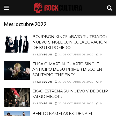
Mes:
octubre 2022
BOURBON KINGS, «BAJO TU TEJADO»,
NUEVO SINGLE CON COLABORACIÓN
DE KUTXI ROMERO
BY
LOVEGUN
31 DE OCTUBRE DE 2022
0
ELISA C. MARTIN, CUARTO SINGLE
ANTICIPO DE SU PRIMER DISCO EN
SOLITARIO “THE END”
BY
LOVEGUN
30 DE OCTUBRE DE 2022
0
EKKO ESTRENA SU NUEVO VIDEOCLIP
«ALGO MEJOR»
BY
LOVEGUN
30 DE OCTUBRE DE 2022
0
BENITO KAMELAS ESTRENA EL