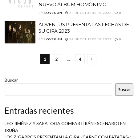
NUEVO ÁLBUM HOMÓNIMO
BY
LOVEGUN
24 DE OCTUBRE DE 2022
0
ADVENTUS PRESENTA LAS FECHAS DE
SU GIRA 2023
BY
LOVEGUN
24 DE OCTUBRE DE 2022
0
1
2
…
4
Buscar
Buscar
Entradas recientes
LEO JIMÉNEZ Y SARATOGA COMPARTIRÁN ESCENARIO EN
IRUÑA
LOS ZIGARROS PRESENTAN LA GIRA «CARNE CON PATATAS»: