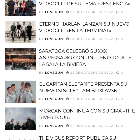
VIDEOCLIP DE SU TEMA «RESILENCIA»
BY
LOVEGUN
27 DE OCTUBRE DE 2022
0
ETERNO HARLAN LANZAN SU NUEVO
VIDEOCLIP «EN LA TERMINAL»
BY
LOVEGUN
26 DE OCTUBRE DE 2022
0
SARATOGA CELEBRÓ SU XXX
ANIVERSARIO CON UN LLENO TOTAL EL
LA SALA LA RIVIERA
BY
LOVEGUN
25 DE OCTUBRE DE 2022
0
EL CAPITÁN ELEFANTE PRESENTA SU
NUEVO SINGLE “I´AM BUKOWSKI”
BY
LOVEGUN
25 DE OCTUBRE DE 2022
0
MORGAN CONTINUA CON SU GIRA «THE
RIVER TOUR»
BY
LOVEGUN
24 DE OCTUBRE DE 2022
0
THE VIGUS REPORT PUBLICA SU