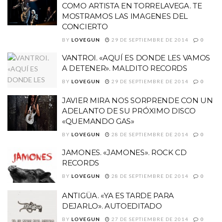
COMO ARTISTA EN TORRELAVEGA. TE
MOSTRAMOS LAS IMAGENES DEL
CONCIERTO
BY
LOVEGUN
29 DE SEPTIEMBRE DE 2014
0
VANTROI. «AQUÍ ES DONDE LES VAMOS
A DETENER». MALDITO RECORDS
BY
LOVEGUN
29 DE SEPTIEMBRE DE 2014
0
JAVIER MIRA NOS SORPRENDE CON UN
ADELANTO DE SU PRÓXIMO DISCO
«QUEMANDO GAS»
BY
LOVEGUN
28 DE SEPTIEMBRE DE 2014
0
JAMONES. «JAMONES». ROCK CD
RECORDS
BY
LOVEGUN
28 DE SEPTIEMBRE DE 2014
0
ANTIGÜA. «YA ES TARDE PARA
DEJARLO». AUTOEDITADO
BY
LOVEGUN
27 DE SEPTIEMBRE DE 2014
0